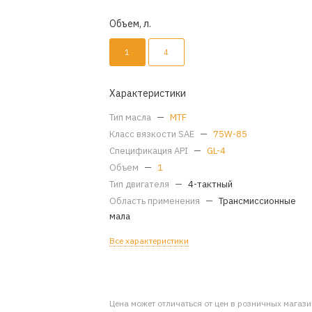
Объем, л.
1
4
Характеристики
Тип масла
—
MTF
Класс вязкости SAE
—
75W-85
Спецификация API
—
GL-4
Объем
—
1
Тип двигателя
—
4-тактный
Область применения
—
Трансмиссионные
мала
Все характеристики
Цена может отличаться от цен в розничных магаз