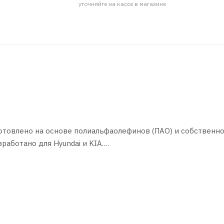
уточняйте на кассе в магазине
отовлено на основе полиальфаолефинов (ПАО) и собственн
работано для Hyundai и KIA.
 SAE 75W-85 и категорию по API GL-4.