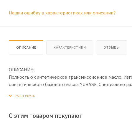
Нашли ошибку в характеристиках или описании?
ОПИСАНИЕ
ХАРАКТЕРИСТИКИ
ОТЗЫВЫ
ОПИСАНИЕ:
Полностью синтетическое трансмиссионное масло. Изг
синтетического базового масла YUBASE. Специально раз
ПРИМЕНЕНИЕ:
Для механических трансмиссий, требующих вязкость по
С этим товаром покупают
ПРЕИМУЩЕСТВА:
- Содержит эффективные противоизносные присадки.