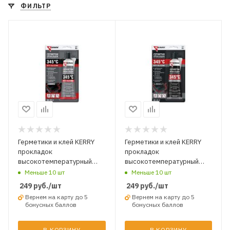
ФИЛЬТР
Герметики и клей KERRY
Герметики и клей KERRY
прокладок
прокладок
высокотемпературный
высокотемпературный
нейтральный RTV Серый 85
нейтральный RTV Чёрный
Меньше 10 шт
Меньше 10 шт
гр. Серый
85 гр. Чёрный
249
руб.
/шт
249
руб.
/шт
Вернем на карту до 5
Вернем на карту до 5
бонусных баллов
бонусных баллов
В КОРЗИНУ
В КОРЗИНУ