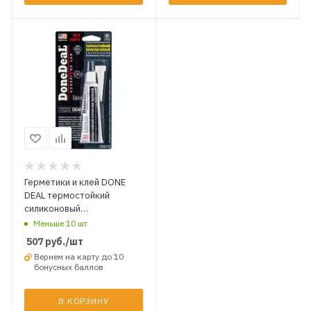
Герметики и клей DONE
DEAL термостойкий
силиконовый
формирователь
Меньше 10 шт
прокладок Чёрный 42,5 мг.
507
руб.
/шт
Чёрный
Вернем на карту до 10
бонусных баллов
В КОРЗИНУ