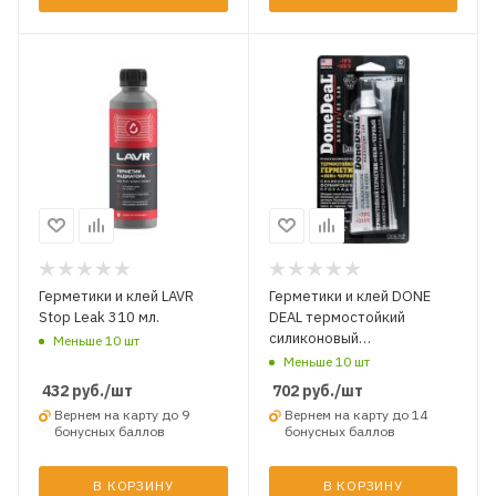
Герметики и клей LAVR
Герметики и клей DONE
Stop Leak 310 мл.
DEAL термостойкий
силиконовый
Меньше 10 шт
формирователь
Меньше 10 шт
прокладок Чёрный 85 гр.
432
руб.
/шт
702
руб.
/шт
Чёрный
Вернем на карту до 9
Вернем на карту до 14
бонусных баллов
бонусных баллов
В КОРЗИНУ
В КОРЗИНУ