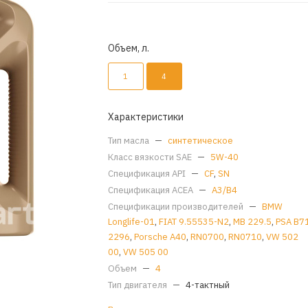
Объем, л.
1
4
Характеристики
Тип масла
—
синтетическое
Класс вязкости SAE
—
5W-40
Спецификация API
—
CF
,
SN
Спецификация ACEA
—
A3/B4
Спецификации производителей
—
BMW
Longlife-01
,
FIAT 9.55535-N2
,
MB 229.5
,
PSA B7
2296
,
Porsche A40
,
RN0700
,
RN0710
,
VW 502
00
,
VW 505 00
Объем
—
4
Тип двигателя
—
4-тактный