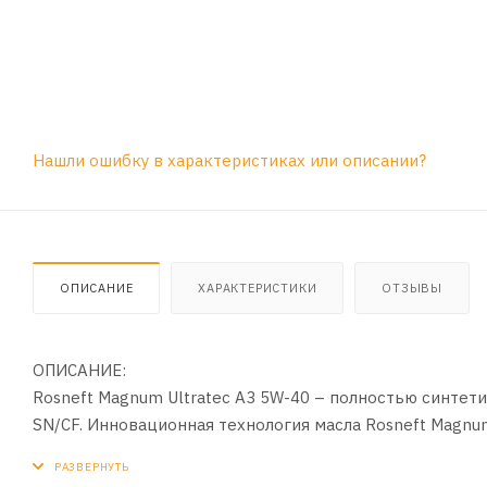
Нашли ошибку в характеристиках или описании?
ОПИСАНИЕ
ХАРАКТЕРИСТИКИ
ОТЗЫВЫ
ОПИСАНИЕ:
Rosneft Magnum Ultratec A3 5W-40 – полностью синтет
SN/CF. Инновационная технология масла Rosneft Magnu
ведущих мировых производителей техники, таких как Merc
работающих в условиях активной городской езды.