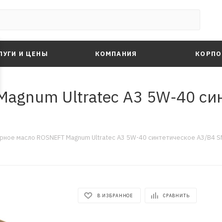
ЛУГИ И ЦЕНЫ
КОМПАНИЯ
КОРПО
agnum Ultratec A3 5W-40 си
рное масло ROSNEFT Magnum Ultratec A3 5W-40 синтетическое A3/B4 SN
В ИЗБРАННОЕ
СРАВНИТЬ