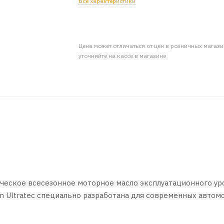
Все характеристики
Цена может отличаться от цен в розничных магаз
уточняйте на кассе в магазине
ическое всесезонное моторное масло эксплуатационного ур
m Ultratec специально разработана для современных автом
edes-Benz, Volkswagen, Renault, Ford, GM, Fiat, Peugeot-Cit