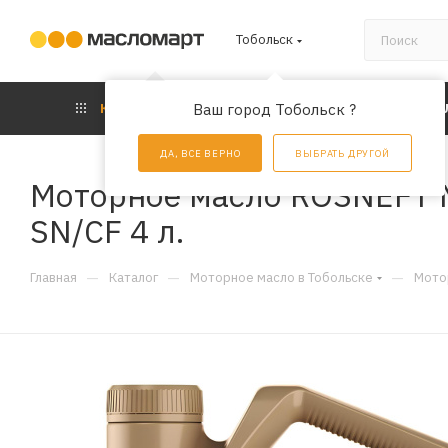
Тобольск
КАТАЛОГ
Ваш город Тобольск ?
АКЦИИ
УС
ДА, ВСЕ ВЕРНО
ВЫБРАТЬ ДРУГОЙ
Моторное масло ROSNEFT M
SN/CF 4 л.
—
—
—
Главная
Каталог
Моторное масло в Тобольске
Мото