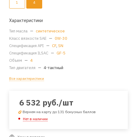
1
4
Характеристики
Тип масла
—
синтетическое
Класс вязкости SAE
—
0W-30
Спецификация API
—
CF
,
SN
Спецификация ILSAC
—
GF-5
Объем
—
4
Тип двигателя
—
4-тактный
Все характеристики
6 532
руб.
/шт
Вернем на карту до 131 бонусных баллов
Нет в наличии
Хочу в подарок