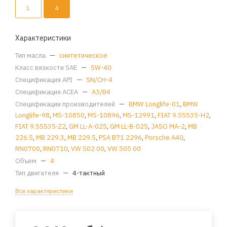
1
4
Характеристики
Тип масла
—
синтетическое
Класс вязкости SAE
—
5W-40
Спецификация API
—
SN/CH-4
Спецификация ACEA
—
A3/B4
Спецификации производителей
—
BMW Longlife-01
,
BMW
Longlife-98
,
MS-10850
,
MS-10896
,
MS-12991
,
FIAT 9.55535-H2
,
FIAT 9.55535-Z2
,
GM LL-A-025
,
GM LL-B-025
,
JASO MA-2
,
MB
226.5
,
MB 229.3
,
MB 229.5
,
PSA B71 2296
,
Porsche A40
,
RN0700
,
RN0710
,
VW 502 00
,
VW 505 00
Объем
—
4
Тип двигателя
—
4-тактный
Все характеристики