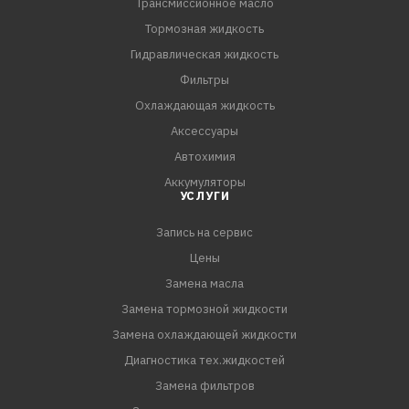
Трансмиссионное масло
протяжении всего срока службы масла
Тормозная жидкость
Одобрения:
Гидравлическая жидкость
ПАО «Автодизель» (ЯМЗ)
Фильтры
Охлаждающая жидкость
Соответствия требованиям:
Аксессуары
API CF-4/SG
Автохимия
ПАО «КАМАЗ»
Аккумуляторы
УСЛУГИ
Запись на сервис
Цены
Замена масла
Замена тормозной жидкости
Замена охлаждающей жидкости
Диагностика тех.жидкостей
Замена фильтров