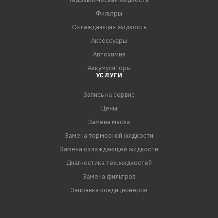
охлаждающими жидкостями сомнительного качества.
Фильтры
- Изготовлен на основе моноэтиленгликоля и
Охлаждающая жидкость
передовой карбоксилатной техно
Аксессуары
Автохимия
Аккумуляторы
УСЛУГИ
Запись на сервис
Цены
Замена масла
Замена тормозной жидкости
Замена охлаждающей жидкости
Диагностика тех.жидкостей
Замена фильтров
Заправка кондиционеров