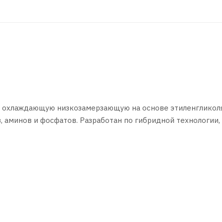
ь охлаждающую низкозамерзающую на основе этиленгликол
 аминов и фосфатов. Разработан по гибридной технологии,
ательных температурах окружающего воздуха до –40°С
ений
проводностью
 в 1,5 раза