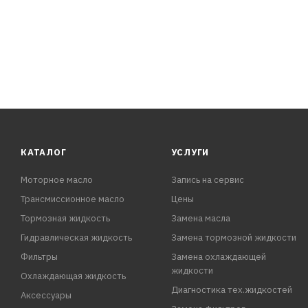
- Усиленная концентрация карбоновых кислот позволяе
том числе кавитационного воздействия на металлы.
КАТАЛОГ
УСЛУГИ
Моторное масло
Запись на сервис
Трансмиссионное масло
Цены
Тормозная жидкость
Замена масла
Гидравлическая жидкость
Замена тормозной жидкости
Фильтры
Замена охлаждающей
жидкости
Охлаждающая жидкость
Диагностика тех.жидкостей
Аксессуары