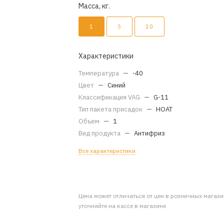
Масса, кг.
1
5
10
Характеристики
Температура
—
-40
Цвет
—
Синий
Классификация VAG
—
G-11
Тип пакета присадок
—
HOAT
Объем
—
1
Вид продукта
—
Антифриз
Все характеристики
Цена может отличаться от цен в розничных магаз
уточняйте на кассе в магазине