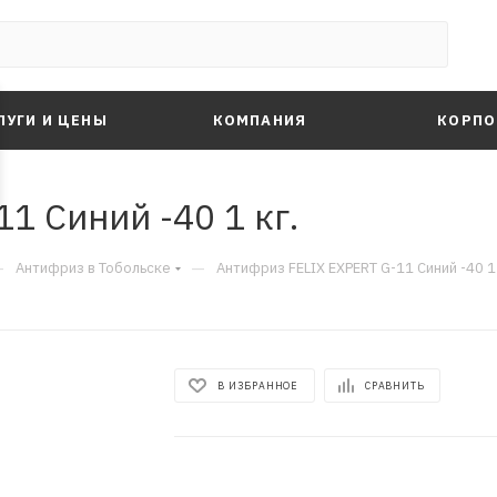
ЛУГИ И ЦЕНЫ
КОМПАНИЯ
КОРПО
1 Синий -40 1 кг.
—
—
Антифриз в Тобольске
Антифриз FELIX EXPERT G-11 Синий -40 1 
В ИЗБРАННОЕ
СРАВНИТЬ