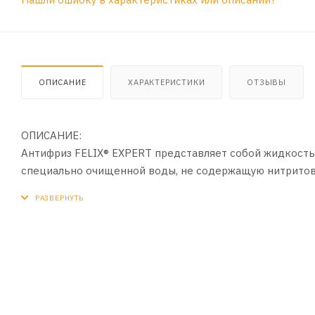
ОПИСАНИЕ
ХАРАКТЕРИСТИКИ
ОТЗЫВЫ
ОПИСАНИЕ:
Антифриз FELIX® EXPERT представляет собой жидкост
специально очищенной воды, не содержащую нитритов,
в себе набор силикатных присадок.
ПРИМЕНЕНИЕ:
- Обеспечивает быстрый прогрев двигателя при отриц
- Исключает возможность образования накипи и отлож
- Имеет оптимальные смазывающие свойства
- Обладает повышенной термостабильностью и тепло
- Продлевает срок службы помпы, термостата, радиатора