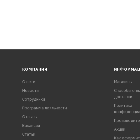
т достигать максимального уровня защиты от всех типов ко
КОМПАНИЯ
ИНФОРМА
О сети
Магазины
Новости
Способы опл
доставки
Сотрудники
Политика
Программа лояльности
конфиденциа
Отзывы
Производите
Вакансии
Акции
Статьи
Как оформит