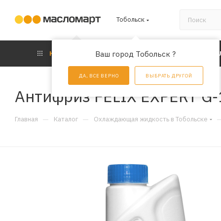
Тобольск
КАТАЛОГ
Ваш город Тобольск ?
АКЦИИ
УС
ДА, ВСЕ ВЕРНО
ВЫБРАТЬ ДРУГОЙ
Антифриз FELIX EXPERT G-1
—
—
Главная
Каталог
Охлаждающая жидкость в Тобольске