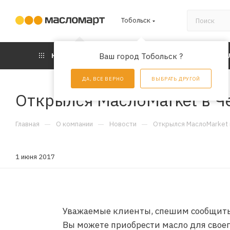
Тобольск
КАТАЛОГ
Ваш город Тобольск ?
АКЦИИ
УС
ДА, ВСЕ ВЕРНО
ВЫБРАТЬ ДРУГОЙ
Открылся МаслоMarket в Ч
—
—
—
Главная
О компании
Новости
Открылся МаслоMarket 
1 июня 2017
Уважаемые клиенты, спешим сообщить, 
Вы можете приобрести масло для своег