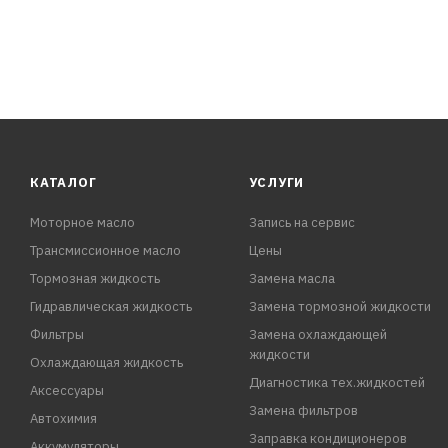
КАТАЛОГ
УСЛУГИ
Моторное масло
Запись на сервис
Трансмиссионное масло
Цены
Тормозная жидкость
Замена масла
Гидравлическая жидкость
Замена тормозной жидкости
Фильтры
Замена охлаждающей
жидкости
Охлаждающая жидкость
Диагностика тех.жидкостей
Аксессуары
Замена фильтров
Автохимия
Заправка кондиционеров
Аккумуляторы