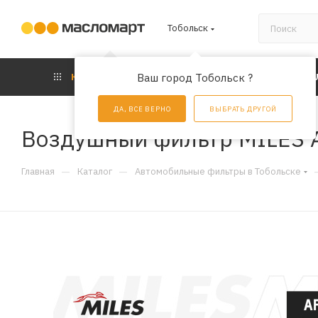
Тобольск
КАТАЛОГ
Ваш город Тобольск ?
АКЦИИ
УС
ДА, ВСЕ ВЕРНО
ВЫБРАТЬ ДРУГОЙ
Воздушный фильтр MILES 
—
—
Главная
Каталог
Автомобильные фильтры в Тобольске