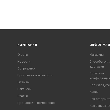
КОМПАНИЯ
ИНФОРМА
О сети
Магазины
Новости
Способы опл
доставки
Сотрудники
Политика
Программа лояльности
конфиденциа
Отзывы
Производите
Вакансии
Акции
Статьи
Как оформит
Предложить помещение
Как записать