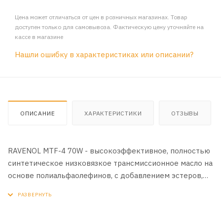
Цена может отличаться от цен в розничных магазинах. Товар
доступен только для самовывоза. Фактическую цену уточняйте на
кассе в магазине
Нашли ошибку в характеристиках или описании?
ОПИСАНИЕ
ХАРАКТЕРИСТИКИ
ОТЗЫВЫ
RAVENOL MTF-4 70W - высокоэффективное, полностью
синтетическое низковязкое трансмиссионное масло на
основе полиальфаолефинов, с добавлением эстеров,
для новейших коробок передач современных
автомобилей Hyundai, KIA, VW, Audi, Seat и Skoda и
других производителей, где требуется применение