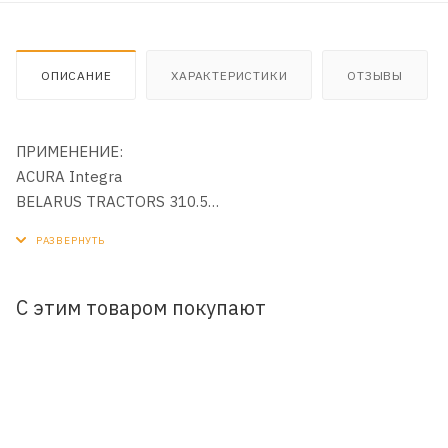
ОПИСАНИЕ
ХАРАКТЕРИСТИКИ
ОТЗЫВЫ
ПРИМЕНЕНИЕ:
ACURA Integra
BELARUS TRACTORS 310.5
BOBCAT
BOMAG BMP
BYD F6 2.4
CASE CONSTRUCTION
С этим товаром покупают
Chery Chery
DOOSAN SOLAR 055 V
HONDA
HYUNDAI
ISUZU