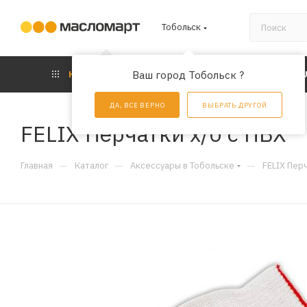
Тобольск
КАТАЛОГ
Ваш город Тобольск ?
АКЦИИ
УС
ДА, ВСЕ ВЕРНО
ВЫБРАТЬ ДРУГОЙ
FELIX Перчатки х/б с ПВХ
—
—
—
Главная
Каталог
Аксессуары в Тобольске
FELIX Перч