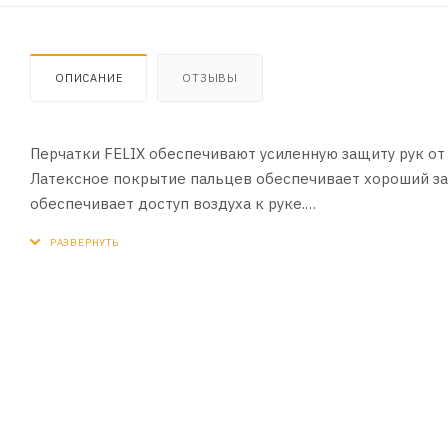
ОПИСАНИЕ
ОТЗЫВЫ
Перчатки FELIX обеспечивают усиленную защиту рук от
Латексное покрытие пальцев обеспечивает хороший зах
обеспечивает доступ воздуха к руке.
Характеристики трикотажных перчаток FELIX:
цвет ПВХ нанесения: красный;
обработка манжеты: красная хлопчатобумажная нить;
упаковка: каждая пара перчаток сшивается на запястье
класс вязки: 13.