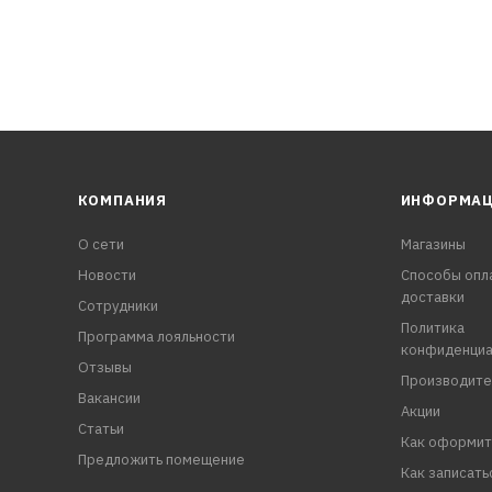
КОМПАНИЯ
ИНФОРМА
О сети
Магазины
Новости
Способы опл
доставки
Сотрудники
Политика
Программа лояльности
конфиденциа
Отзывы
Производите
Вакансии
Акции
Статьи
Как оформит
Предложить помещение
Как записать