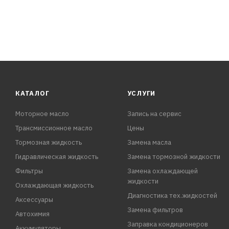
КАТАЛОГ
УСЛУГИ
Моторное масло
Запись на сервис
Трансмиссионное масло
Цены
Тормозная жидкость
Замена масла
Гидравлическая жидкость
Замена тормозной жидкости
Фильтры
Замена охлаждающей
жидкости
Охлаждающая жидкость
Диагностика тех.жидкостей
Аксессуары
Замена фильтров
Автохимия
Заправка кондиционеров
Аккумуляторы