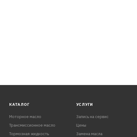
класса вязкости SAE 5W-30.
ПРЕИМУЩЕСТВА:
- Надежная защита двигателя от износа и коррозии в ж
- Высокая термоокислительная стабильность: низкий ра
- Легкий пуск двигателя при о
КАТАЛОГ
УСЛУГИ
Моторное масло
Запись на сервис
Трансмиссионное масло
Цены
Тормозная жидкость
Замена масла