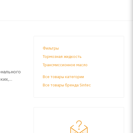
Фильтры
Тормозная жидкость
Трансмиссионное масло
онального
Все товары категории
ких,
Все товары бренда Sintec
без него,
ельных
томобилей
ий)