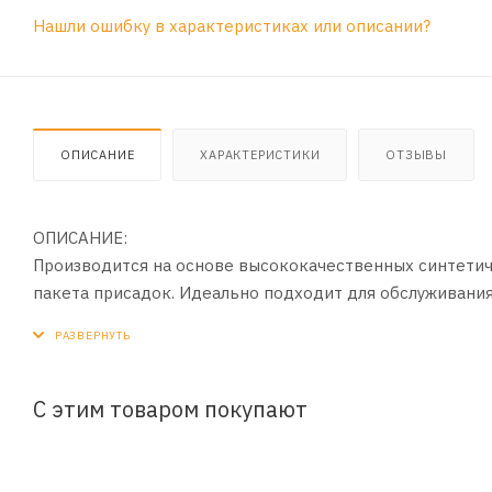
Нашли ошибку в характеристиках или описании?
ОПИСАНИЕ
ХАРАКТЕРИСТИКИ
ОТЗЫВЫ
ОПИСАНИЕ:
Производится на основе высококачественных синтети
пакета присадок. Идеально подходит для обслуживани
японских и корейских автопроизводителей. Рекомендует
где требуется пониженный расход топлива и усиленная
температурах окружающего воздуха и отличную смазку 
С этим товаром покупают
ПРИМЕНЕНИЕ:
В турбированных и атмосферных бензиновых двигателя
и автобусов, где рекомендованы смазочные материалы к