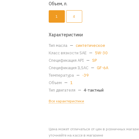
Объем, л.
1
4
Характеристики
Тип масла
—
синтетическое
Класс вязкости SAE
—
5W-30
Спецификация API
—
SP
Спецификация ILSAC
—
GF-6A
Температура
—
-39
Объем
—
1
Тип двигателя
—
4-тактный
Все характеристики
Цена может отличаться от цен в розничных магаз
уточняйте на кассе в магазине