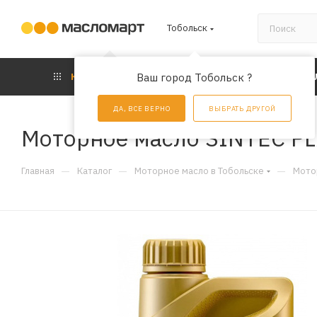
Тобольск
КАТАЛОГ
Ваш город Тобольск ?
АКЦИИ
УС
ДА, ВСЕ ВЕРНО
ВЫБРАТЬ ДРУГОЙ
Моторное масло SINTEC PL
—
—
—
Главная
Каталог
Моторное масло в Тобольске
Мото