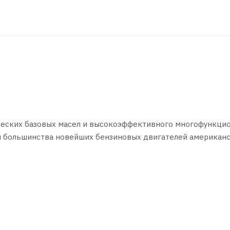
ческих базовых масел и высокоэффективного многофункци
я большинства новейших бензиновых двигателей американс
ся для бензиновых двигателей как с турбонаддувом, так и 
 защита. Обеспечивает легкий пуск двигателя при отрицат
с первых секунд работы.
х легковых автомобилей, а также легких коммерческих ав
атегории ILSAC GF-5 или API SN (или более ранних категор