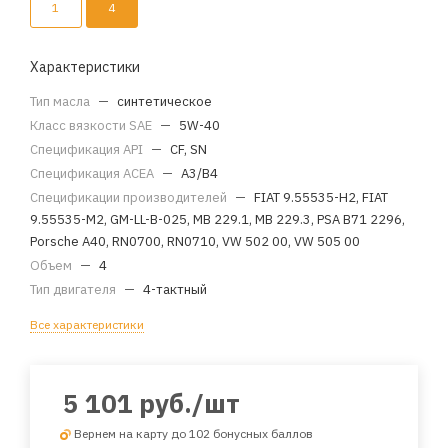
1
4
Характеристики
Тип масла
—
синтетическое
Класс вязкости SAE
—
5W-40
Спецификация API
—
CF, SN
Спецификация ACEA
—
A3/B4
Спецификации производителей
—
FIAT 9.55535-H2, FIAT
9.55535-M2, GM-LL-B-025, MB 229.1, MB 229.3, PSA B71 2296,
Porsche A40, RN0700, RN0710, VW 502 00, VW 505 00
Объем
—
4
Тип двигателя
—
4-тактный
Все характеристики
5 101
руб.
/шт
Вернем на карту до 102 бонусных баллов