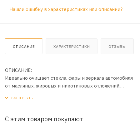
Нашли ошибку в характеристиках или описании?
ОПИСАНИЕ
ХАРАКТЕРИСТИКИ
ОТЗЫВЫ
ОПИСАНИЕ:
Идеально очищает стекла, фары и зеркала автомобиля
от масляных, жировых и никотиновых отложений.
Деионизированная вода в составе позволяет избежать
образование белесого налета на поверхности стекла,
повышает моющую способность поверхностно-
активных веществ, что значительно ускоряет процесс
С этим товаром покупают
очистки и минимизирует расход средства. Безопасен
для резиновых уплотнений и пластика, лакокрасочного