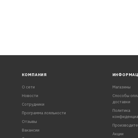
КОМПАНИЯ
ИНФОРМА
О сети
Магазины
Новости
Способы опл
доставки
Сотрудники
Политика
Программа лояльности
конфиденциа
Отзывы
Производите
Вакансии
Акции